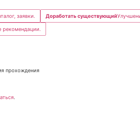
талог, заявки.
Доработать существующий
Улучшени
е рекомендации.
мя прохождения
аться
.